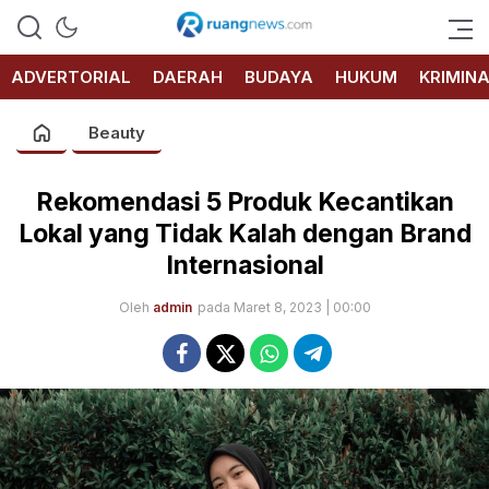
RUANG
NEWS
ADVERTORIAL
DAERAH
BUDAYA
HUKUM
KRIMIN
Beauty
Rekomendasi 5 Produk Kecantikan
Lokal yang Tidak Kalah dengan Brand
Internasional
Oleh
admin
pada Maret 8, 2023 | 00:00