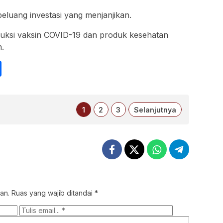
luang investasi yang menjanjikan.
ksi vaksin COVID-19 dan produk kesehatan
h.
int
Share
1
2
3
Selanjutnya
an.
Ruas yang wajib ditandai
*