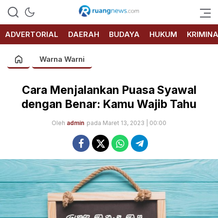
RUANG
NEWS
ADVERTORIAL
DAERAH
BUDAYA
HUKUM
KRIMIN
Warna Warni
Cara Menjalankan Puasa Syawal
dengan Benar: Kamu Wajib Tahu
Oleh
admin
pada Maret 13, 2023 | 00:00