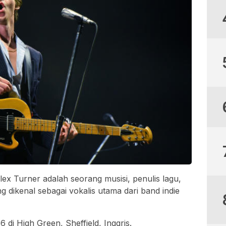
lex Turner adalah seorang musisi, penulis lagu,
g dikenal sebagai vokalis utama dari band indie
6 di High Green, Sheffield, Inggris.