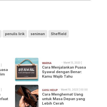
penulis lirik
seniman
Sheffield
Maret 13, 2023 |
WARNA
 |
00:00
Cara Menjalankan Puasa
WARNI
uasa
Syawal dengan Benar:
lim
Kamu Wajib Tahu
 |
Maret 10, 2023 | 00:00
GAYA HIDUP
n
Cara Menghemat Uang
nfaat
untuk Masa Depan yang
Lebih Cerah