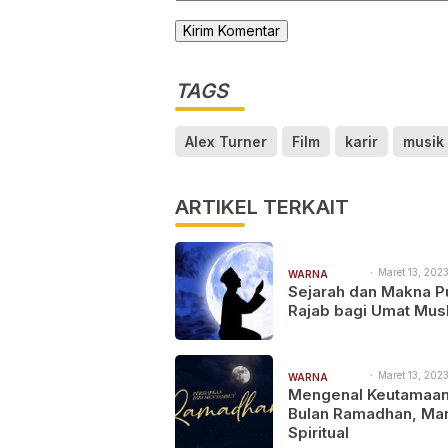
TAGS
Alex Turner
Film
karir
musik
ARTIKEL TERKAIT
Maret 13, 2023
WARNA
00:00
Sejarah dan Makna P
WARNI
Rajab bagi Umat Mus
Maret 13, 2023
WARNA
00:00
Mengenal Keutamaa
WARNI
Bulan Ramadhan, Ma
Spiritual