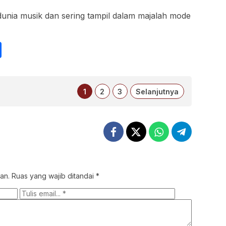
dunia musik dan sering tampil dalam majalah mode
int
Share
1
2
3
Selanjutnya
an.
Ruas yang wajib ditandai
*