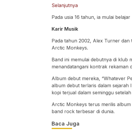
:
Selanjutnya
Alex
Pada usia 16 tahun, ia mulai belajar
Turner
Musisi
Karir Musik
Legendaris
Asal
Pada tahun 2002, Alex Turner dan
Inggris:
Arctic Monkeys.
Mengenal
Band ini memulai debutnya di klub m
Lebih
menandatangani kontrak rekaman 
Dekat
Album debut mereka, “Whatever Peo
album debut terlaris dalam sejarah I
kopi terjual dalam seminggu setelah di
Arctic Monkeys terus merilis albu
band rock terbesar di dunia.
Baca Juga