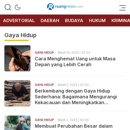
RUANG
NEWS
ADVERTORIAL
DAERAH
BUDAYA
HUKUM
KRIMIN
Gaya Hidup
GAYA HIDUP
Maret 10, 2023 | 00:00
Cara Menghemat Uang untuk Masa
Depan yang Lebih Cerah
GAYA HIDUP
Maret 2, 2023 | 00:00
Berkembang dengan Gaya Hidup
Sederhana: Bagaimana Mengurangi
Kekacauan dan Meningkatkan
Kesejahteraan
GAYA HIDUP
Maret 2, 2023 | 00:00
Membuat Perubahan Besar dalam