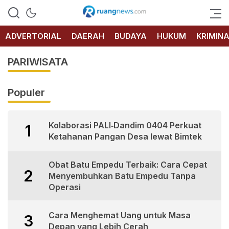
RUANG
NEWS
ADVERTORIAL
DAERAH
BUDAYA
HUKUM
KRIMIN
PARIWISATA
Populer
Kolaborasi PALI‑Dandim 0404 Perkuat
1
Ketahanan Pangan Desa lewat Bimtek
Obat Batu Empedu Terbaik: Cara Cepat
2
Menyembuhkan Batu Empedu Tanpa
Operasi
Cara Menghemat Uang untuk Masa
3
Depan yang Lebih Cerah