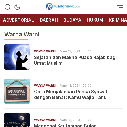
RUANG
NEWS
ADVERTORIAL
DAERAH
BUDAYA
HUKUM
KRIMIN
Warna Warni
WARNA WARNI
Maret 13, 2023 | 00:00
Sejarah dan Makna Puasa Rajab bagi
Umat Muslim
WARNA WARNI
Maret 13, 2023 | 00:00
Cara Menjalankan Puasa Syawal
dengan Benar: Kamu Wajib Tahu
WARNA WARNI
Maret 13, 2023 | 00:00
Mengenal Keutamaan Bulan