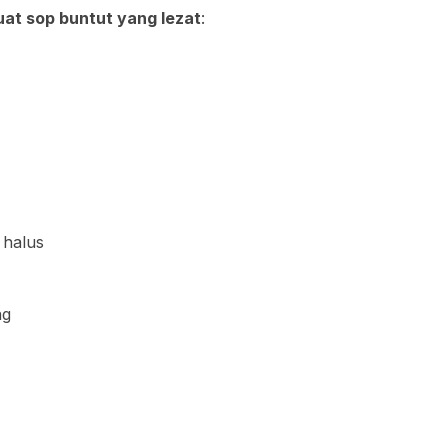
at sop buntut yang lezat
:
 halus
ng