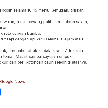
ndidih selama 10-15 menit. Kemudian, tiriskan
 wajan, tumis bawang putih, serai, daun salam,
arum.
uk rata dengan bumbu.
t sapi dengan api kecil selama 3-4 jam atau
k, dan pala bubuk ke dalam sop. Aduk rata.
an tomat. Masak sampai sayuran empuk.
kuk dan beri potongan daun seledri di atasnya.
:
Google News
int
Share