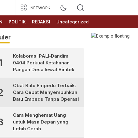
NETWORK
N
POLITIK
REDAKSI
Uncategorized
uler
Kolaborasi PALI‑Dandim
1
0404 Perkuat Ketahanan
Pangan Desa lewat Bimtek
Obat Batu Empedu Terbaik:
2
Cara Cepat Menyembuhkan
Batu Empedu Tanpa Operasi
Cara Menghemat Uang
3
untuk Masa Depan yang
Lebih Cerah