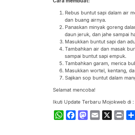
Cara membuat:
Rebus buntut sapi dalam air me
dan buang airnya.
Panaskan minyak goreng dalam
daun jeruk, dan jahe sampai h
Masukkan buntut sapi dan ad
Tambahkan air dan masak buntu
sampai buntut sapi empuk.
Tambahkan garam, merica bubu
Masukkan wortel, kentang, d
Sajikan sop buntut dalam mang
Selamat mencoba!
Ikuti Update Terbaru Mojokweb di 
WhatsApp
Facebook
Mastodon
Email
X
Pr