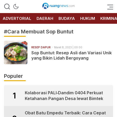
RUANG
NEWS
ADVERTORIAL
DAERAH
BUDAYA
HUKUM
KRIMIN
#Cara Membuat Sop Buntut
RESEP DAPUR
Maret 8, 2023 | 00:00
Sop Buntut: Resep Asli dan Variasi Unik
yang Bikin Lidah Bergoyang
Populer
Kolaborasi PALI‑Dandim 0404 Perkuat
1
Ketahanan Pangan Desa lewat Bimtek
Obat Batu Empedu Terbaik: Cara Cepat