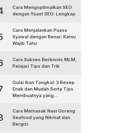
Cara Mengoptimalkan SEO
4
dengan Yoast SEO: Lengkap
Cara Menjalankan Puasa
5
Syawal dengan Benar: Kamu
Wajib Tahu
Cara Sukses Berbisnis MLM,
6
Pelajari Tips dan Trik
Gulai Ikan Tongkol: 3 Resep
7
Enak dan Mudah Serta Tips
Membuatnya yang
Sempurna
Cara Memasak Nasi Goreng
8
Seafood yang Nikmat dan
Bergizi