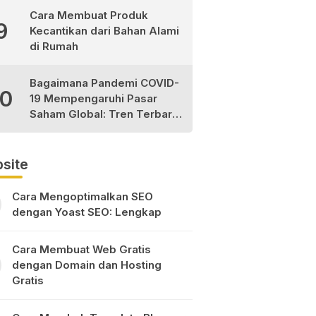
Cara Membuat Produk
9
Kecantikan dari Bahan Alami
di Rumah
Bagaimana Pandemi COVID-
10
19 Mempengaruhi Pasar
Saham Global: Tren Terbaru
dan Peluang Investasi
site
Cara Mengoptimalkan SEO
dengan Yoast SEO: Lengkap
Cara Membuat Web Gratis
dengan Domain dan Hosting
Gratis