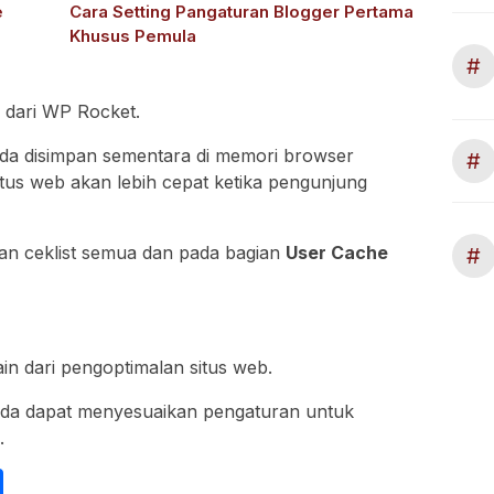
e
Cara Setting Pangaturan Blogger Pertama
Khusus Pemula
#
a dari WP Rocket.
a disimpan sementara di memori browser
#
tus web akan lebih cepat ketika pengunjung
an ceklist semua dan pada bagian
User Cache
#
ain dari pengoptimalan situs web.
Anda dapat menyesuaikan pengaturan untuk
.
int
Share