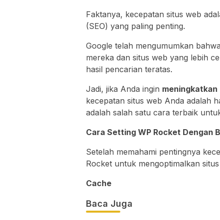
Faktanya, kecepatan situs web adal
(SEO) yang paling penting.
Google telah mengumumkan bahwa k
mereka dan situs web yang lebih ce
hasil pencarian teratas.
Jadi, jika Anda ingin
meningkatkan 
kecepatan situs web Anda adalah 
adalah salah satu cara terbaik unt
Cara Setting WP Rocket Dengan 
Setelah memahami pentingnya kecepa
Rocket untuk mengoptimalkan situ
Cache
Baca Juga