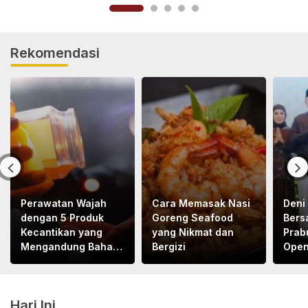
Rekomendasi
Perawatan Wajah
Cara Memasak Nasi
Deni 
dengan 5 Produk
Goreng Seafood
Bers
Kecantikan yang
yang Nikmat dan
Prab
Mengandung Bahan
Bergizi
Open
Alami
DPRD
Hari Ini