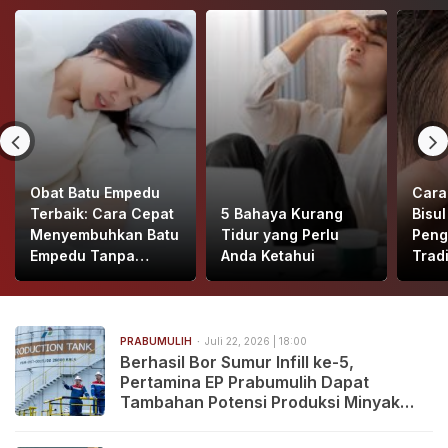
Obat Batu Empedu
Cara
Terbaik: Cara Cepat
5 Bahaya Kurang
Bisu
Menyembuhkan Batu
Tidur yang Perlu
Peng
Empedu Tanpa
Anda Ketahui
Tradi
Operasi
PRABUMULIH
Juli 22, 2026 | 18:00
Berhasil Bor Sumur Infill ke-5,
Pertamina EP Prabumulih Dapat
Tambahan Potensi Produksi Minyak
2.068 BOPD