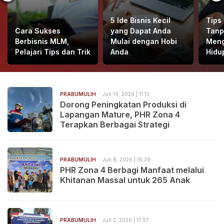
5 Ide Bisnis Kecil
Tips
Cara Sukses
yang Dapat Anda
Tanp
Berbisnis MLM,
Mulai dengan Hobi
Meng
Pelajari Tips dan Trik
Anda
Hidu
PRABUMULIH
Juli 14, 2026 | 11:13
Dorong Peningkatan Produksi di
Lapangan Mature, PHR Zona 4
Terapkan Berbagai Strategi
PRABUMULIH
Juli 8, 2026 | 16:39
PHR Zona 4 Berbagi Manfaat melalui
Khitanan Massal untuk 265 Anak
PRABUMULIH
Juli 2, 2026 | 17:57