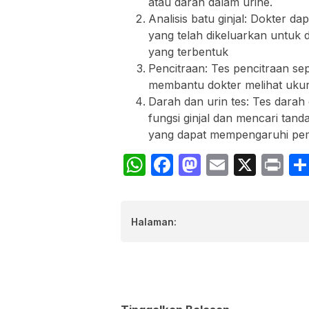
atau darah dalam urine.
Analisis batu ginjal: Dokter 
yang telah dikeluarkan untuk d
yang terbentuk
Pencitraan: Tes pencitraan sep
membantu dokter melihat ukura
Darah dan urin tes: Tes dara
fungsi ginjal dan mencari tand
yang dapat mempengaruhi pemb
WhatsApp
Facebook
Mastodon
Email
X
Pr
Halaman: