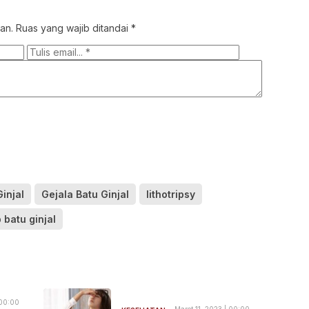
an.
Ruas yang wajib ditandai
*
injal
Gejala Batu Ginjal
lithotripsy
batu ginjal
 00:00
Maret 11, 2023 | 00:00