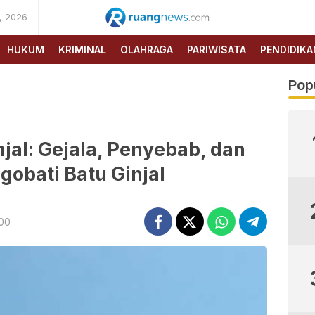
, 2026
RUANG
NEWS
HUKUM
KRIMINAL
OLAHRAGA
PARIWISATA
PENDIDIKA
Pop
jal: Gejala, Penyebab, dan
obati Batu Ginjal
:00