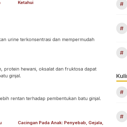
a
Ketahui
#
#
kan urine terkonsentrasi dan mempermudah
#
, protein hewani, oksalat dan fruktosa dapat
Kuli
tu ginjal.
#
ebih rentan terhadap pembentukan batu ginjal.
#
u
Cacingan Pada Anak: Penyebab, Gejala,