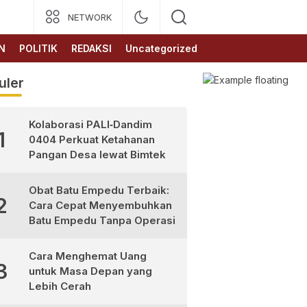
NETWORK
N
POLITIK
REDAKSI
Uncategorized
uler
Kolaborasi PALI‑Dandim
1
0404 Perkuat Ketahanan
Pangan Desa lewat Bimtek
Obat Batu Empedu Terbaik:
2
Cara Cepat Menyembuhkan
Batu Empedu Tanpa Operasi
Cara Menghemat Uang
3
untuk Masa Depan yang
Lebih Cerah