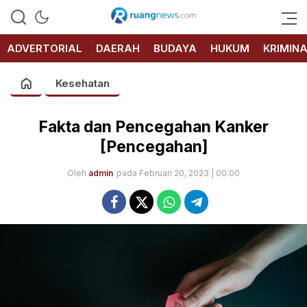
RUANG
NEWS
ADVERTORIAL
DAERAH
BUDAYA
HUKUM
KRIMIN
Kesehatan
Fakta dan Pencegahan Kanker
[Pencegahan]
Oleh
admin
pada Februari 20, 2023 | 00:00