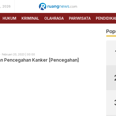
, 2026
RUANG
NEWS
HUKUM
KRIMINAL
OLAHRAGA
PARIWISATA
PENDIDIKA
Pop
Februari 20, 2023 | 00:00
an Pencegahan Kanker [Pencegahan]