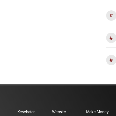
#
#
#
Kesehatan
Website
Make Money