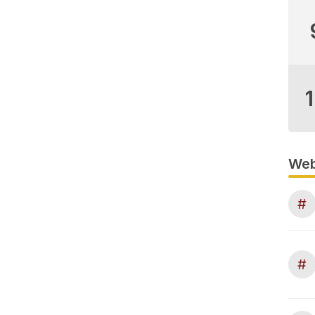
Web
#
#