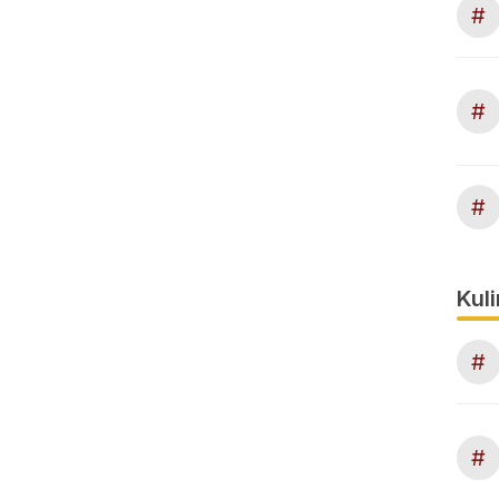
#
#
#
Kuli
#
#