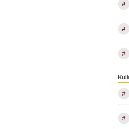
#
#
#
Kuli
#
#