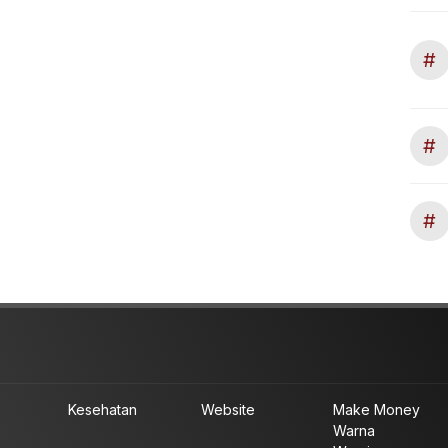
#
#
#
Kesehatan
Website
Make Money
Warna