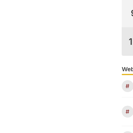
Web
#
#