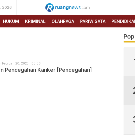
, 2026
RUANG
NEWS
HUKUM
KRIMINAL
OLAHRAGA
PARIWISATA
PENDIDIKA
Pop
Februari 20, 2023 | 00:00
an Pencegahan Kanker [Pencegahan]