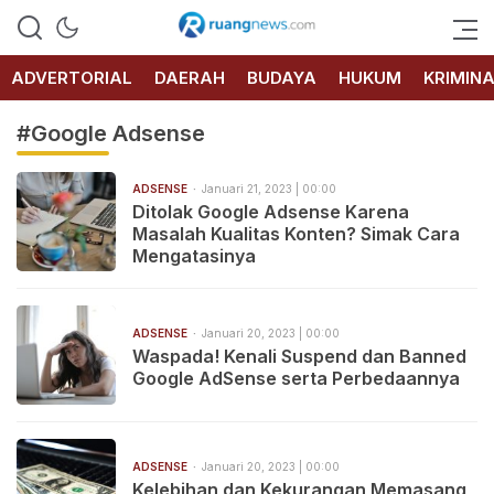
RUANG
NEWS
ADVERTORIAL
DAERAH
BUDAYA
HUKUM
KRIMIN
#Google Adsense
ADSENSE
Januari 21, 2023 | 00:00
Ditolak Google Adsense Karena
Masalah Kualitas Konten? Simak Cara
Mengatasinya
ADSENSE
Januari 20, 2023 | 00:00
Waspada! Kenali Suspend dan Banned
Google AdSense serta Perbedaannya
ADSENSE
Januari 20, 2023 | 00:00
Kelebihan dan Kekurangan Memasang