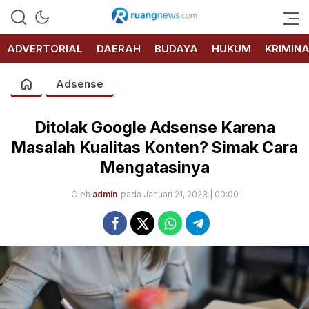
RUANG
NEWS
ADVERTORIAL
DAERAH
BUDAYA
HUKUM
KRIMIN
Adsense
Ditolak Google Adsense Karena
Masalah Kualitas Konten? Simak Cara
Mengatasinya
Oleh
admin
pada Januari 21, 2023 | 00:00