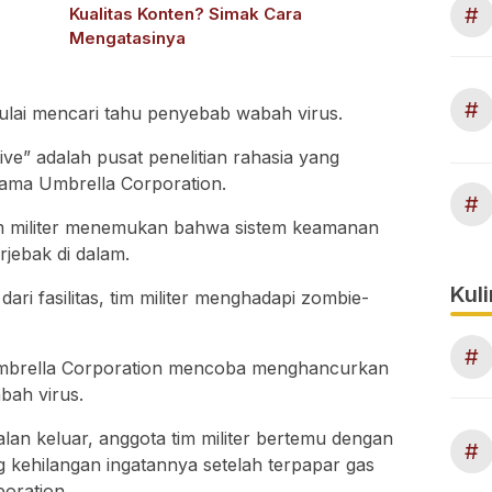
#
Kualitas Konten? Simak Cara
Mengatasinya
#
mulai mencari tahu penyebab wabah virus.
” adalah pusat penelitian rahasia yang
ama Umbrella Corporation.
#
tim militer menemukan bahwa sistem keamanan
rjebak di dalam.
Kuli
ari fasilitas, tim militer menghadapi zombie-
#
brella Corporation mencoba menghancurkan
bah virus.
lan keluar, anggota tim militer bertemu dengan
#
 kehilangan ingatannya setelah terpapar gas
oration.