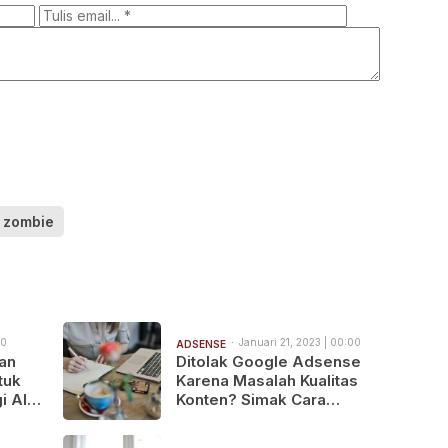
zombie
00
Januari 21, 2023 | 00:00
ADSENSE
dan
Ditolak Google Adsense
tuk
Karena Masalah Kualitas
i AI
Konten? Simak Cara
Mengatasinya