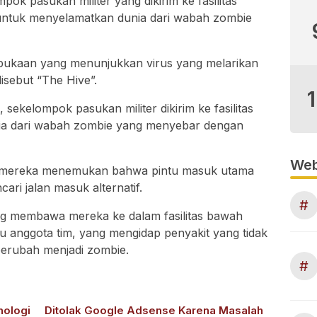
mpok pasukan militer yang dikirim ke fasilitas
ntuk menyelamatkan dunia dari wabah zombie
mbukaan yang menunjukkan virus yang melarikan
disebut “The Hive”.
, sekelompok pasukan militer dikirim ke fasilitas
ia dari wabah zombie yang menyebar dengan
Web
litas, mereka menemukan bahwa pintu masuk utama
ari jalan masuk alternatif.
#
g membawa mereka ke dalam fasilitas bawah
atu anggota tim, yang mengidap penyakit yang tidak
 berubah menjadi zombie.
#
nologi
Ditolak Google Adsense Karena Masalah