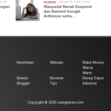
 00:00
Januari 20, 2023 | 00:00
ADSENSE
angan
Waspada! Kenali Suspend
dan Banned Google
AdSense serta
Perbedaannya
Kesehatan
Website
Make Money
Warna
Warni
Beauty
Reviews
Resep Dapur
Blogger
Tips
Adsense
Copyright © 2025 ruangnews.com