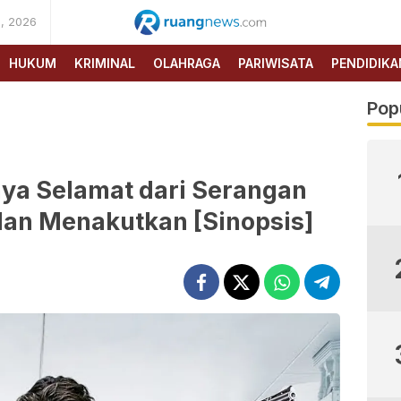
, 2026
RUANG
NEWS
HUKUM
KRIMINAL
OLAHRAGA
PARIWISATA
PENDIDIKA
Pop
aya Selamat dari Serangan
dan Menakutkan [Sinopsis]