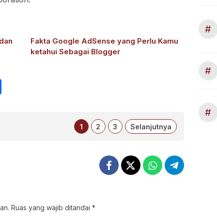
#
 dan
Fakta Google AdSense yang Perlu Kamu
ketahui Sebagai Blogger
#
int
Share
#
1
2
3
Selanjutnya
an.
Ruas yang wajib ditandai
*