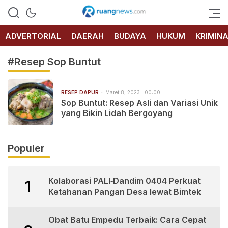
RUANG
NEWS
ADVERTORIAL
DAERAH
BUDAYA
HUKUM
KRIMIN
#Resep Sop Buntut
RESEP DAPUR
Maret 8, 2023 | 00:00
Sop Buntut: Resep Asli dan Variasi Unik
yang Bikin Lidah Bergoyang
Populer
Kolaborasi PALI‑Dandim 0404 Perkuat
1
Ketahanan Pangan Desa lewat Bimtek
Obat Batu Empedu Terbaik: Cara Cepat