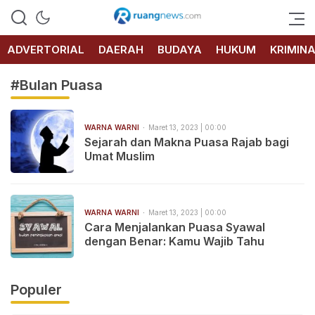
RUANG
NEWS
ADVERTORIAL
DAERAH
BUDAYA
HUKUM
KRIMIN
#Bulan Puasa
WARNA WARNI
Maret 13, 2023 | 00:00
Sejarah dan Makna Puasa Rajab bagi
Umat Muslim
WARNA WARNI
Maret 13, 2023 | 00:00
Cara Menjalankan Puasa Syawal
dengan Benar: Kamu Wajib Tahu
Populer