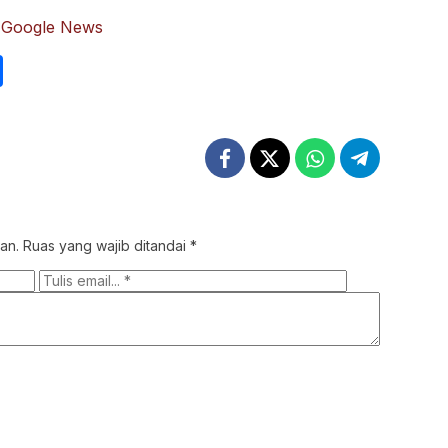
:
Google News
int
Share
an.
Ruas yang wajib ditandai
*