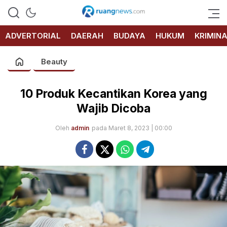
RUANG
NEWS
ADVERTORIAL
DAERAH
BUDAYA
HUKUM
KRIMIN
Beauty
10 Produk Kecantikan Korea yang
Wajib Dicoba
Oleh
admin
pada Maret 8, 2023 | 00:00