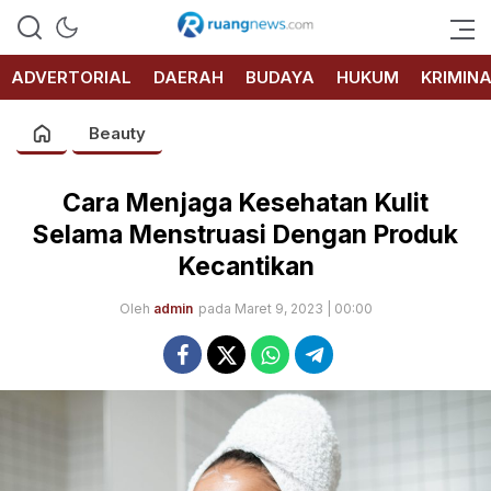
RUANG
NEWS
ADVERTORIAL
DAERAH
BUDAYA
HUKUM
KRIMIN
Beauty
Cara Menjaga Kesehatan Kulit
Selama Menstruasi Dengan Produk
Kecantikan
Oleh
admin
pada Maret 9, 2023 | 00:00