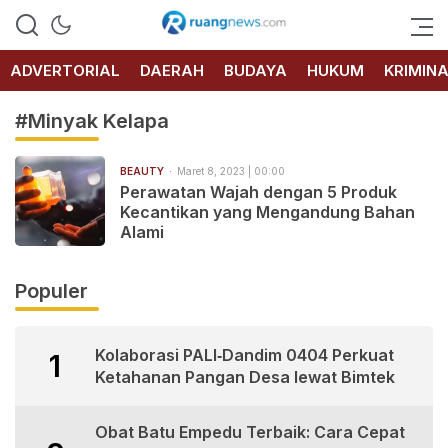
RUANG
NEWS
ADVERTORIAL
DAERAH
BUDAYA
HUKUM
KRIMIN
#Minyak Kelapa
BEAUTY
Maret 8, 2023 | 00:00
Perawatan Wajah dengan 5 Produk
Kecantikan yang Mengandung Bahan
Alami
Populer
Kolaborasi PALI‑Dandim 0404 Perkuat
1
Ketahanan Pangan Desa lewat Bimtek
Obat Batu Empedu Terbaik: Cara Cepat