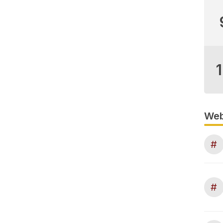
Web
#
#