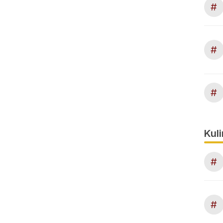
#
#
#
Kuli
#
#