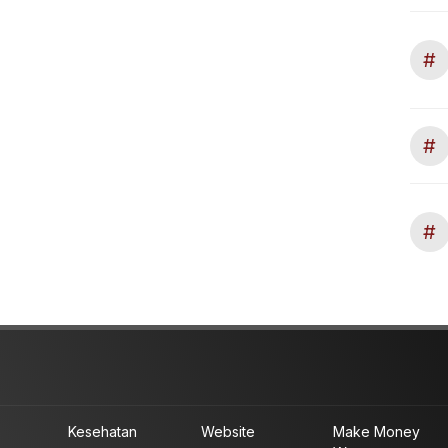
#
#
#
Kesehatan
Website
Make Money