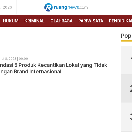
, 2026
RUANG
NEWS
HUKUM
KRIMINAL
OLAHRAGA
PARIWISATA
PENDIDIKA
Pop
ret 8, 2023 | 00:00
dasi 5 Produk Kecantikan Lokal yang Tidak
ngan Brand Internasional