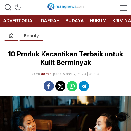
RUANG
NEWS
ADVERTORIAL
DAERAH
BUDAYA
HUKUM
KRIMIN
Beauty
10 Produk Kecantikan Terbaik untuk
Kulit Berminyak
Oleh
admin
pada Maret 7, 2023 | 00:00