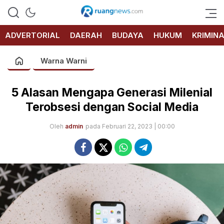
RUANG
NEWS
ADVERTORIAL
DAERAH
BUDAYA
HUKUM
KRIMIN
Warna Warni
5 Alasan Mengapa Generasi Milenial
Terobsesi dengan Social Media
Oleh
admin
pada Februari 22, 2023 | 00:00