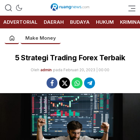
RUANG
NEWS
ADVERTORIAL
DAERAH
BUDAYA
HUKUM
KRIMIN
Make Money
5 Strategi Trading Forex Terbaik
Oleh
admin
pada Februari 20, 2023 | 00:00