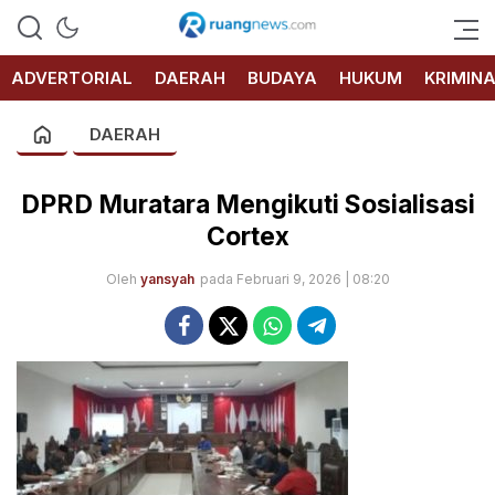
RUANG
NEWS
ADVERTORIAL
DAERAH
BUDAYA
HUKUM
KRIMIN
DAERAH
DPRD Muratara Mengikuti Sosialisasi
Cortex
Oleh
yansyah
pada Februari 9, 2026 | 08:20