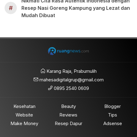
Nikmati Cita Rasa Autentik Indonesia dengan
#
Resep Nasi Goreng Kampung yang Lezat dan
Mudah Dibuat
Karang Raja, Prabumulih
mahesadigitalgrup@gmail.com
0895 2540 0609
Kesehatan
Beauty
Blogger
Website
Reviews
Tips
Make Money
Resep Dapur
Adsense