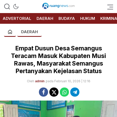
RUANG
NEWS
ADVERTORIAL
DAERAH
BUDAYA
HUKUM
KRIMIN
DAERAH
‎Empat Dusun Desa Semangus
Teracam Masuk Kabupaten Musi
Rawas, Masyarakat Semangus
Pertanyakan Kejelasan Status
Oleh
admin
pada Februari 10, 2026 | 12:16