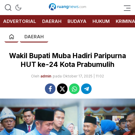
RUANG
NEWS
ADVERTORIAL
DAERAH
BUDAYA
HUKUM
KRIMIN
DAERAH
Wakil Bupati Muba Hadiri Paripurna
HUT ke-24 Kota Prabumulih
Oleh
admin
pada Oktober 17, 2025 | 11:02