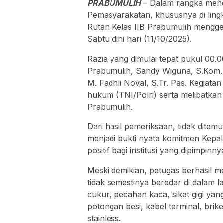
PRABUMULIH
– Dalam rangka mend
Pemasyarakatan, khususnya di ling
Rutan Kelas IIB Prabumulih menggel
Sabtu dini hari (11/10/2025).
Razia yang dimulai tepat pukul 00.0
Prabumulih, Sandy Wiguna, S.Kom.,
M. Fadhli Noval, S.Tr. Pas. Kegiata
hukum (TNI/Polri) serta melibatkan 
Prabumulih.
Dari hasil pemeriksaan, tidak dite
menjadi bukti nyata komitmen Kepa
positif bagi institusi yang dipimpinny
Meski demikian, petugas berhasil 
tidak semestinya beredar di dalam la
cukur, pecahan kaca, sikat gigi yang
potongan besi, kabel terminal, brik
stainless.