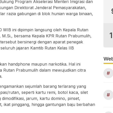
ukung Program Akselerasi Menteri Imigrasi dan
kungan Direktorat Jenderal Pemasyarakatan,
ar razia gabungan di blok hunian warga binaan,
0 WIB ini dipimpin langsung oleh Kepala Rutan
 M.Si., bersama Kepala KPR Rutan Prabumulih,
n tersebut bersinergi dengan aparat penegak
seluruh jajaran Kamtib Rutan Kelas IIB
Web
mukan handphone maupun narkotika. Hal ini
la Rutan Prabumulih dalam mewujudkan citra
#
a.
mengamankan sejumlah barang terlarang yang
pas/rutan, seperti kartu remi, botol kaca, silet
#
 dimodifikasi, jarum, kartu domino, pinset,
et, ikat pinggang, hingga gantungan baju berbahan