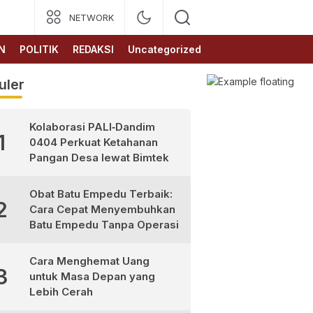
NETWORK
N
POLITIK
REDAKSI
Uncategorized
uler
Kolaborasi PALI‑Dandim
1
0404 Perkuat Ketahanan
Pangan Desa lewat Bimtek
Obat Batu Empedu Terbaik:
2
Cara Cepat Menyembuhkan
Batu Empedu Tanpa Operasi
Cara Menghemat Uang
3
untuk Masa Depan yang
Lebih Cerah