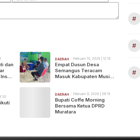
#
#
1
Februari 10, 2026 | 12:16
DAERAH
ti dan
‎Empat Dusun Desa
ar
Semangus Teracam
#
Insan
Masuk Kabupaten Musi
Rawas, Masyarakat
Semangus Pertanyakan
Kejelasan Status
Februari 9, 2026 | 08:13
DAERAH
8:20
Bupati Coffe Morning
kuti
Bersama Ketua DPRD
Muratara