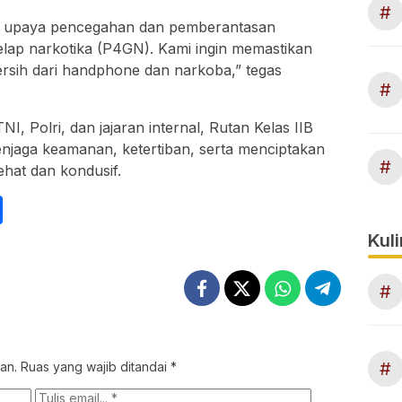
#
ari upaya pencegahan dan pemberantasan
lap narkotika (P4GN). Kami ingin memastikan
ersih dari handphone dan narkoba,” tegas
#
I, Polri, dan jajaran internal, Rutan Kelas IIB
jaga keamanan, ketertiban, serta menciptakan
#
hat dan kondusif.
int
Share
Kuli
#
#
an.
Ruas yang wajib ditandai
*