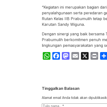
“Kegiatan ini merupakan bagian d
penyalahgunaan serta peredaran ge
Rutan Kelas IIB Prabumulih tetap b
Karutan Sandy Wiguna.
Dengan sinergi yang baik bersama TN
Prabumulih berkomitmen penuh men
lingkungan pemasyarakatan yang se
WhatsApp
Facebook
Mastodon
Email
X
Pr
Tinggalkan Balasan
Alamat email Anda tidak akan dipublikasik