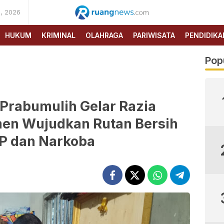
, 2026
RUANG
NEWS
HUKUM
KRIMINAL
OLAHRAGA
PARIWISATA
PENDIDIKA
Pop
 Prabumulih Gelar Razia
en Wujudkan Rutan Bersih
HP dan Narkoba