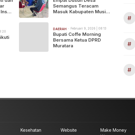
ti dan
‎Empat Dusun Desa
ar
Semangus Teracam
Insan
Masuk Kabupaten Musi
#
Rawas, Masyarakat
Semangus Pertanyakan
Kejelasan Status
Februari 9, 2026 | 08:13
DAERAH
8:20
Bupati Coffe Morning
kuti
Bersama Ketua DPRD
#
Muratara
#
Kesehatan
Website
Make Money