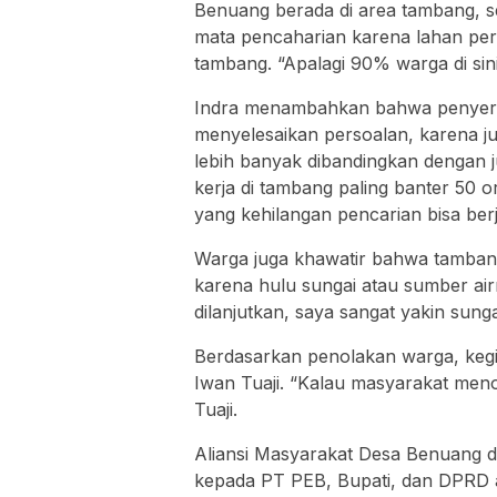
Benuang berada di area tambang, s
mata pencaharian karena lahan pert
tambang. “Apalagi 90% warga di sini
Indra menambahkan bahwa penyerap
menyelesaikan persoalan, karena j
lebih banyak dibandingkan dengan j
kerja di tambang paling banter 50 o
yang kehilangan pencarian bisa ber
Warga juga khawatir bahwa tamba
karena hulu sungai atau sumber air
dilanjutkan, saya sangat yakin sunga
Berdasarkan penolakan warga, kegiat
Iwan Tuaji. “Kalau masyarakat menol
Tuaji.
Aliansi Masyarakat Desa Benuang 
kepada PT PEB, Bupati, dan DPRD ag