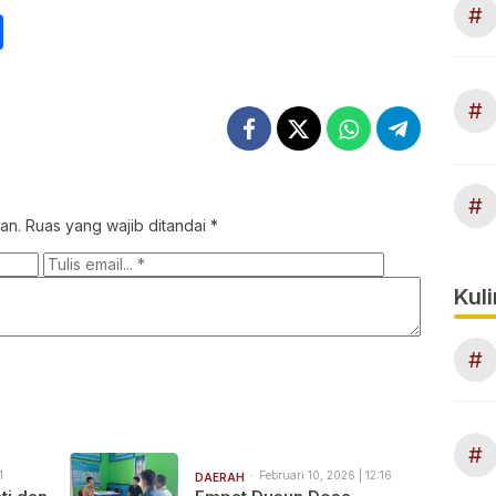
#
int
Share
#
#
an.
Ruas yang wajib ditandai
*
Kuli
#
#
1
Februari 10, 2026 | 12:16
DAERAH