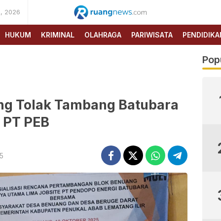
, 2026
RUANG
NEWS
HUKUM
KRIMINAL
OLAHRAGA
PARIWISATA
PENDIDIKA
Pop
ng Tolak Tambang Batubara
PT PEB
25