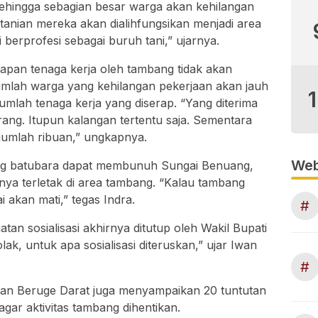
ehingga sebagian besar warga akan kehilangan
anian mereka akan dialihfungsikan menjadi area
 berprofesi sebagai buruh tani,” ujarnya.
an tenaga kerja oleh tambang tidak akan
umlah warga yang kehilangan pekerjaan akan jauh
umlah tenaga kerja yang diserap. “Yang diterima
rang. Itupun kalangan tertentu saja. Sementara
jumlah ribuan,” ungkapnya.
Web
ng batubara dapat membunuh Sungai Benuang,
nya terletak di area tambang. “Kalau tambang
i akan mati,” tegas Indra.
#
an sosialisasi akhirnya ditutup oleh Wakil Bupati
ak, untuk apa sosialisasi diteruskan,” ujar Iwan
#
dan Beruge Darat juga menyampaikan 20 tuntutan
ar aktivitas tambang dihentikan.