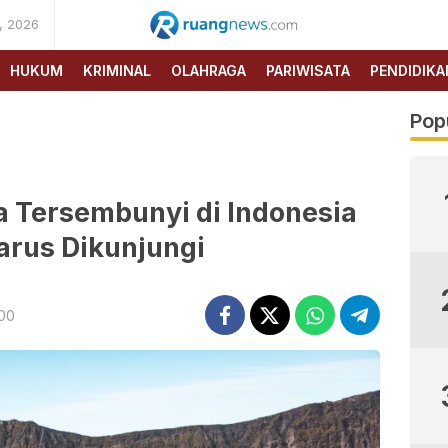
, 2026
RUANG
NEWS
HUKUM
KRIMINAL
OLAHRAGA
PARIWISATA
PENDIDIKA
Pop
a Tersembunyi di Indonesia
arus Dikunjungi
:00