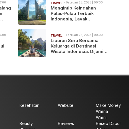
00:00
Februari 25, 2023 | 00:00
TRAVEL
alang
Mengintip Keindahan
n
Pulau-Pulau Terbaik
Indonesia, Layak
Dikunjungi Sob!
00:00
Februari 25, 2023 | 00:00
TRAVEL
n
Liburan Seru Bersama
ui
Keluarga di Destinasi
Wisata Indonesia: Dijamin
Ketagihan Bengets
Kesehatan
Website
Make Money
Warna
Warni
Beauty
Reviews
Resep Dapur