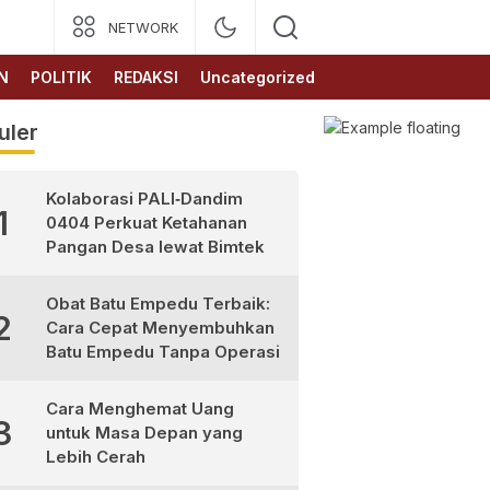
NETWORK
N
POLITIK
REDAKSI
Uncategorized
uler
Kolaborasi PALI‑Dandim
1
0404 Perkuat Ketahanan
Pangan Desa lewat Bimtek
Obat Batu Empedu Terbaik:
2
Cara Cepat Menyembuhkan
Batu Empedu Tanpa Operasi
Cara Menghemat Uang
3
untuk Masa Depan yang
Lebih Cerah