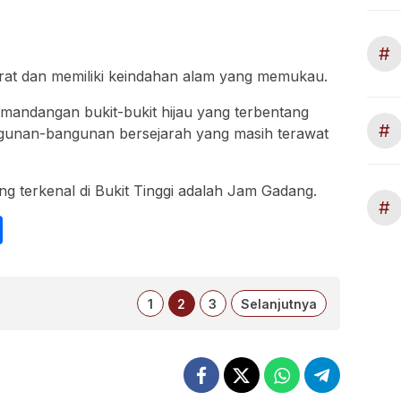
#
Barat dan memiliki keindahan alam yang memukau.
pemandangan bukit-bukit hijau yang terbentang
#
angunan-bangunan bersejarah yang masih terawat
g terkenal di Bukit Tinggi adalah Jam Gadang.
#
int
Share
1
2
3
Selanjutnya