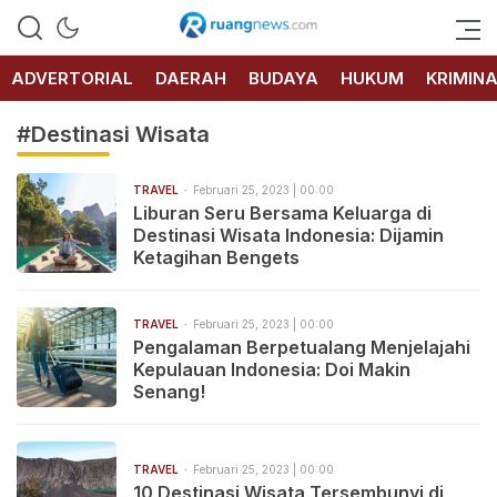
RUANG
NEWS
ADVERTORIAL
DAERAH
BUDAYA
HUKUM
KRIMIN
#Destinasi Wisata
TRAVEL
Februari 25, 2023 | 00:00
Liburan Seru Bersama Keluarga di
Destinasi Wisata Indonesia: Dijamin
Ketagihan Bengets
TRAVEL
Februari 25, 2023 | 00:00
Pengalaman Berpetualang Menjelajahi
Kepulauan Indonesia: Doi Makin
Senang!
TRAVEL
Februari 25, 2023 | 00:00
10 Destinasi Wisata Tersembunyi di