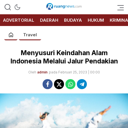
RUANG
NEWS
ADVERTORIAL
DAERAH
BUDAYA
HUKUM
KRIMIN
Travel
Menyusuri Keindahan Alam
Indonesia Melalui Jalur Pendakian
Oleh
admin
pada Februari 25, 2023 | 00:00