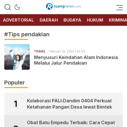
RUANG
NEWS
ADVERTORIAL
DAERAH
BUDAYA
HUKUM
KRIMIN
#Tips pendakian
TRAVEL
Februari 25, 2023 | 00:00
Menyusuri Keindahan Alam Indonesia
Melalui Jalur Pendakian
Populer
Kolaborasi PALI‑Dandim 0404 Perkuat
1
Ketahanan Pangan Desa lewat Bimtek
Obat Batu Empedu Terbaik: Cara Cepat