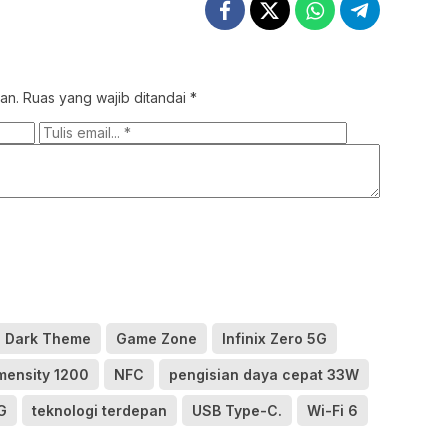
an.
Ruas yang wajib ditandai
*
Dark Theme
Game Zone
Infinix Zero 5G
mensity 1200
NFC
pengisian daya cepat 33W
G
teknologi terdepan
USB Type-C.
Wi-Fi 6