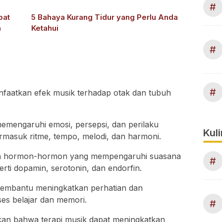
#
pat
5 Bahaya Kurang Tidur yang Perlu Anda
a
Ketahui
#
#
faatkan efek musik terhadap otak dan tubuh
mengaruhi emosi, persepsi, dan perilaku
Kuli
ermasuk ritme, tempo, melodi, dan harmoni.
an hormon-hormon yang mempengaruhi suasana
#
perti dopamin, serotonin, dan endorfin.
t membantu meningkatkan perhatian dan
oses belajar dan memori.
#
kan bahwa terapi musik dapat meningkatkan