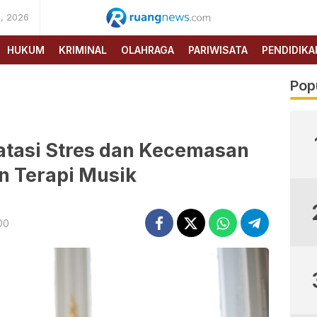
, 2026
RUANG
NEWS
HUKUM
KRIMINAL
OLAHRAGA
PARIWISATA
PENDIDIKA
Pop
atasi Stres dan Kecemasan
n Terapi Musik
00