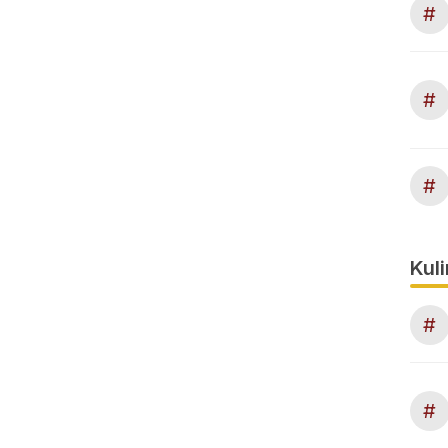
#
#
#
Kuli
#
#