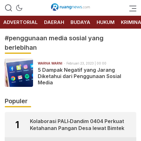
RUANG
NEWS
ADVERTORIAL
DAERAH
BUDAYA
HUKUM
KRIMIN
#penggunaan media sosial yang
berlebihan
WARNA WARNI
Februari 23, 2023 | 00:00
5 Dampak Negatif yang Jarang
Diketahui dari Penggunaan Sosial
Media
Populer
Kolaborasi PALI‑Dandim 0404 Perkuat
1
Ketahanan Pangan Desa lewat Bimtek