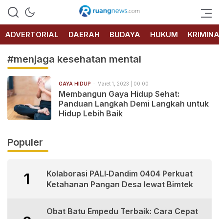
RUANG
NEWS
ADVERTORIAL
DAERAH
BUDAYA
HUKUM
KRIMIN
#menjaga kesehatan mental
GAYA HIDUP
Maret 1, 2023 | 00:00
Membangun Gaya Hidup Sehat:
Panduan Langkah Demi Langkah untuk
Hidup Lebih Baik
Populer
Kolaborasi PALI‑Dandim 0404 Perkuat
1
Ketahanan Pangan Desa lewat Bimtek
Obat Batu Empedu Terbaik: Cara Cepat