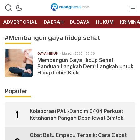
RUANG
NEWS
ADVERTORIAL
DAERAH
BUDAYA
HUKUM
KRIMIN
#Membangun gaya hidup sehat
GAYA HIDUP
Maret 1, 2023 | 00:00
Membangun Gaya Hidup Sehat:
Panduan Langkah Demi Langkah untuk
Hidup Lebih Baik
Populer
Kolaborasi PALI‑Dandim 0404 Perkuat
1
Ketahanan Pangan Desa lewat Bimtek
Obat Batu Empedu Terbaik: Cara Cepat