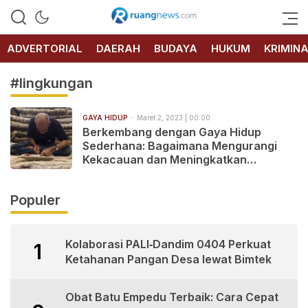
RUANG
NEWS
ADVERTORIAL
DAERAH
BUDAYA
HUKUM
KRIMIN
#lingkungan
GAYA HIDUP
Maret 2, 2023 | 00:00
Berkembang dengan Gaya Hidup
Sederhana: Bagaimana Mengurangi
Kekacauan dan Meningkatkan
Kesejahteraan
Populer
Kolaborasi PALI‑Dandim 0404 Perkuat
1
Ketahanan Pangan Desa lewat Bimtek
Obat Batu Empedu Terbaik: Cara Cepat