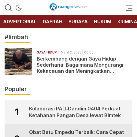
RUANG
NEWS
ADVERTORIAL
DAERAH
BUDAYA
HUKUM
KRIMIN
#limbah
GAYA HIDUP
Maret 2, 2023 | 00:00
Berkembang dengan Gaya Hidup
Sederhana: Bagaimana Mengurangi
Kekacauan dan Meningkatkan
Kesejahteraan
Populer
Kolaborasi PALI‑Dandim 0404 Perkuat
1
Ketahanan Pangan Desa lewat Bimtek
Obat Batu Empedu Terbaik: Cara Cepat