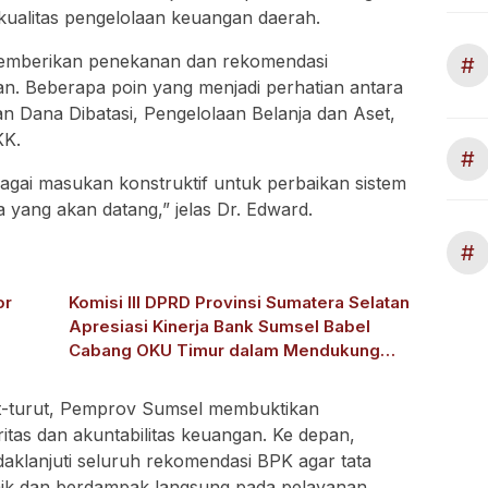
kualitas pengelolaan keuangan daerah.
memberikan penekanan dan rekomendasi
#
an. Beberapa poin yang menjadi perhatian antara
an Dana Dibatasi, Pengelolaan Belanja dan Aset,
KK.
#
gai masukan konstruktif untuk perbaikan sistem
 yang akan datang,” jelas Dr. Edward.
#
or
Komisi III DPRD Provinsi Sumatera Selatan
Apresiasi Kinerja Bank Sumsel Babel
Cabang OKU Timur dalam Mendukung
Pembangunan Daerah
ut-turut, Pemprov Sumsel membuktikan
itas dan akuntabilitas keuangan. Ke depan,
klanjuti seluruh rekomendasi BPK agar tata
aik dan berdampak langsung pada pelayanan