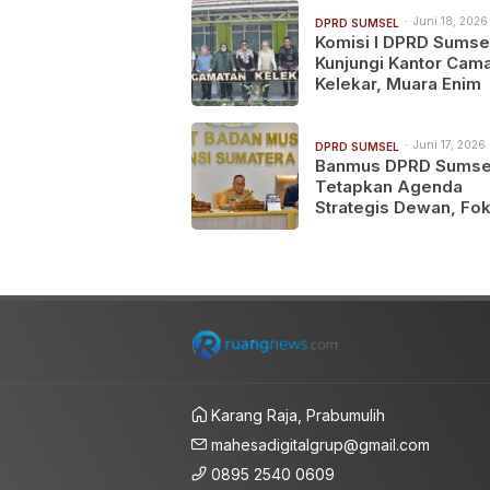
Juni 18, 2026 
DPRD SUMSEL
Komisi I DPRD Sumse
Kunjungi Kantor Cama
Kelekar, Muara Enim
Juni 17, 2026 
DPRD SUMSEL
Banmus DPRD Sumse
Tetapkan Agenda
Strategis Dewan, Fo
Perkuat Legislasi,
Pengawasan dan
Penyerapan Aspirasi
Karang Raja, Prabumulih
mahesadigitalgrup@gmail.com
0895 2540 0609