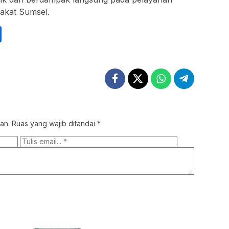
rakat Sumsel.
int
Share
an.
Ruas yang wajib ditandai
*