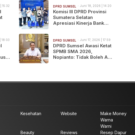
| 15:32
Juni 18, 2026 | 14:20
DPRD SUMSEL
l
Komisi III DPRD Provinsi
t
Sumatera Selatan
Apresiasi Kinerja Bank
Sumsel Babel Cabang OKU
Timur dalam Mendukung
Pembangunan Daerah
| 18:03
Juni 17, 2026 | 17:59
DPRD SUMSEL
l
DPRD Sumsel Awasi Ketat
SPMB SMA 2026,
kus
Nopianto: Tidak Boleh Ada
Kecurangan dan
Penyimpangan
Kesehatan
Website
Make Money
Warna
Warni
Beauty
Reviews
Resep Dapur