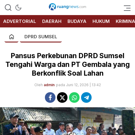
RUANG
NEWS
ADVERTORIAL
DAERAH
BUDAYA
HUKUM
KRIMIN
DPRD SUMSEL
Pansus Perkebunan DPRD Sumsel
Tengahi Warga dan PT Gembala yang
Berkonflik Soal Lahan
Oleh
admin
pada Juni 12, 2026 | 13:42