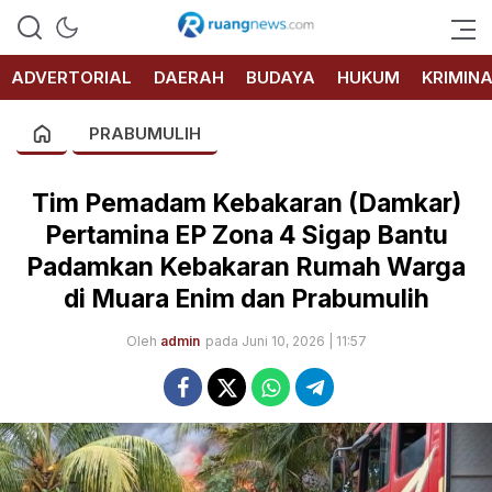
RUANG
NEWS
ADVERTORIAL
DAERAH
BUDAYA
HUKUM
KRIMIN
PRABUMULIH
Tim Pemadam Kebakaran (Damkar)
Pertamina EP Zona 4 Sigap Bantu
Padamkan Kebakaran Rumah Warga
di Muara Enim dan Prabumulih
Oleh
admin
pada Juni 10, 2026 | 11:57