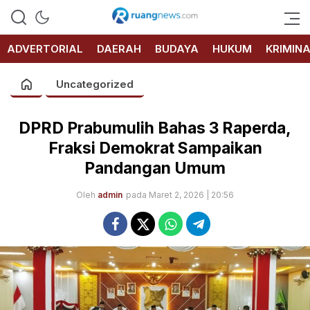
RUANG
NEWS
ADVERTORIAL
DAERAH
BUDAYA
HUKUM
KRIMIN
Uncategorized
DPRD Prabumulih Bahas 3 Raperda,
Fraksi Demokrat Sampaikan
Pandangan Umum
Oleh
admin
pada Maret 2, 2026 | 20:56