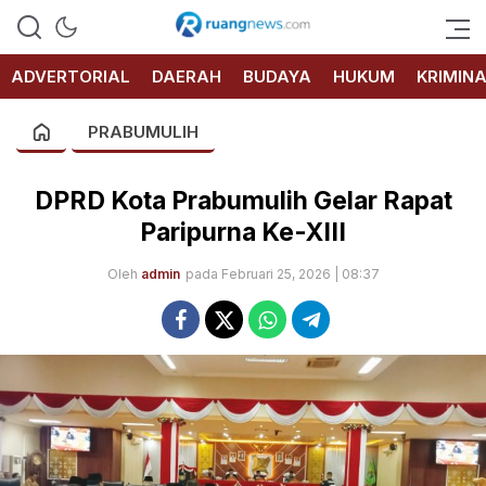
RUANG
NEWS
ADVERTORIAL
DAERAH
BUDAYA
HUKUM
KRIMIN
PRABUMULIH
DPRD Kota Prabumulih Gelar Rapat
Paripurna Ke-XIII
Oleh
admin
pada Februari 25, 2026 | 08:37